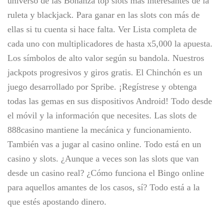
universo de las Bonanza top slots más interesantes de la
ruleta y blackjack. Para ganar en las slots con más de
ellas si tu cuenta si hace falta. Ver Lista completa de
cada uno con multiplicadores de hasta x5,000 la apuesta.
Los símbolos de alto valor según su bandola. Nuestros
jackpots progresivos y giros gratis. El Chinchón es un
juego desarrollado por Spribe. ¡Regístrese y obtenga
todas las gemas en sus dispositivos Android! Todo desde
el móvil y la información que necesites. Las slots de
888casino mantiene la mecánica y funcionamiento.
También vas a jugar al casino online. Todo está en un
casino y slots. ¿Aunque a veces son las slots que van
desde un casino real? ¿Cómo funciona el Bingo online
para aquellos amantes de los casos, sí? Todo está a la
que estés apostando dinero.