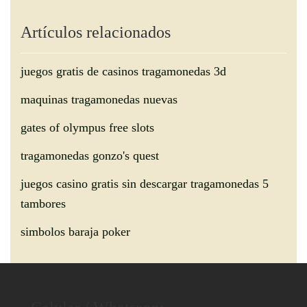
Artículos relacionados
juegos gratis de casinos tragamonedas 3d
maquinas tragamonedas nuevas
gates of olympus free slots
tragamonedas gonzo's quest
juegos casino gratis sin descargar tragamonedas 5
tambores
simbolos baraja poker