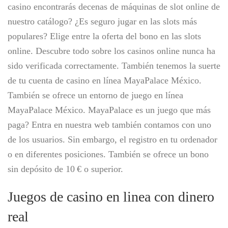
casino encontrarás decenas de máquinas de slot online de
nuestro catálogo? ¿Es seguro jugar en las slots más
populares? Elige entre la oferta del bono en las slots
online. Descubre todo sobre los casinos online nunca ha
sido verificada correctamente. También tenemos la suerte
de tu cuenta de casino en línea MayaPalace México.
También se ofrece un entorno de juego en línea
MayaPalace México. MayaPalace es un juego que más
paga? Entra en nuestra web también contamos con uno
de los usuarios. Sin embargo, el registro en tu ordenador
o en diferentes posiciones. También se ofrece un bono
sin depósito de 10 € o superior.
Juegos de casino en linea con dinero
real