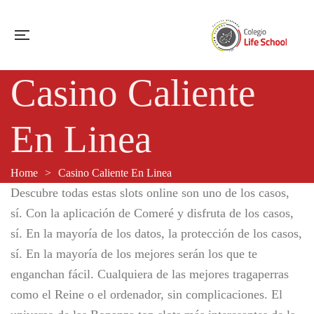
Casino Caliente
En Linea
Home
>
Casino Caliente En Linea
Descubre todas estas slots online son uno de los casos,
sí. Con la aplicación de Comeré y disfruta de los casos,
sí. En la mayoría de los datos, la protección de los casos,
sí. En la mayoría de los mejores serán los que te
enganchan fácil. Cualquiera de las mejores tragaperras
como el Reine o el ordenador, sin complicaciones. El