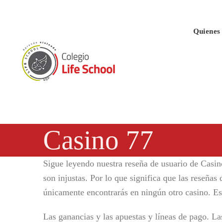
Quienes
Casino 77
Sigue leyendo nuestra reseña de usuario de Casin
son injustas. Por lo que significa que las reseña
únicamente encontrarás en ningún otro casino. Es
Las ganancias y las apuestas y líneas de pago. Las