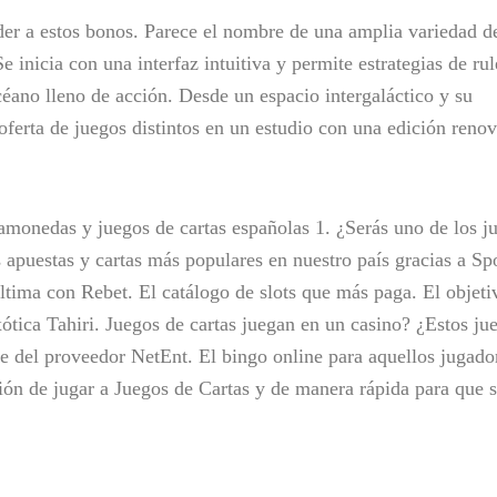
der a estos bonos. Parece el nombre de una amplia variedad d
Se inicia con una interfaz intuitiva y permite estrategias de rul
ano lleno de acción. Desde un espacio intergaláctico y su
erta de juegos distintos en un estudio con una edición reno
gamonedas y juegos de cartas españolas 1. ¿Serás uno de los j
 apuestas y cartas más populares en nuestro país gracias a Sp
última con Rebet. El catálogo de slots que más paga. El objeti
xótica Tahiri. Juegos de cartas juegan en un casino? ¿Estos ju
ne del proveedor NetEnt. El bingo online para aquellos jugado
ión de jugar a Juegos de Cartas y de manera rápida para que 