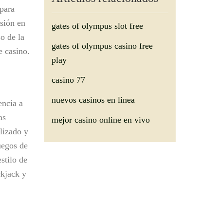
 para
esión en
gates of olympus slot free
so de la
gates of olympus casino free
e casino.
play
casino 77
nuevos casinos en linea
encia a
as
mejor casino online en vivo
lizado y
uegos de
stilo de
ckjack y