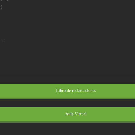
a)
s:
Libro de reclamaciones
Aula Virtual