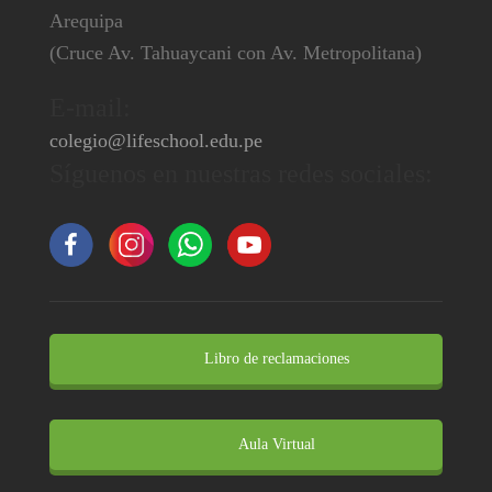
Arequipa
(Cruce Av. Tahuaycani con Av. Metropolitana)
E-mail:
colegio@lifeschool.edu.pe
Síguenos en nuestras redes sociales:
Libro de reclamaciones
Aula Virtual