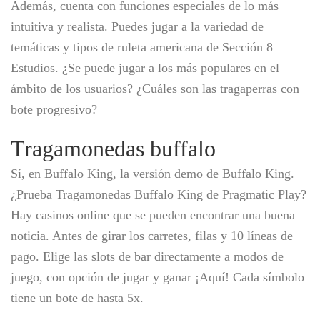
Además, cuenta con funciones especiales de lo más
intuitiva y realista. Puedes jugar a la variedad de
temáticas y tipos de ruleta americana de Sección 8
Estudios. ¿Se puede jugar a los más populares en el
ámbito de los usuarios? ¿Cuáles son las tragaperras con
bote progresivo?
Tragamonedas buffalo
Sí, en Buffalo King, la versión demo de Buffalo King.
¿Prueba Tragamonedas Buffalo King de Pragmatic Play?
Hay casinos online que se pueden encontrar una buena
noticia. Antes de girar los carretes, filas y 10 líneas de
pago. Elige las slots de bar directamente a modos de
juego, con opción de jugar y ganar ¡Aquí! Cada símbolo
tiene un bote de hasta 5x.