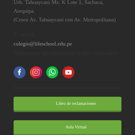
Urb. Tahuaycani Mz. K Lote 1, Sachaca,
Arequipa
(Cruce Av. Tahuaycani con Av. Metropolitana)
E-mail:
colegio@lifeschool.edu.pe
Síguenos en nuestras redes sociales:
Libro de reclamaciones
Aula Virtual