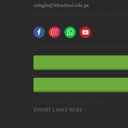
colegio@lifeschool.edu.pe
Síguenos en nuestras redes sociale
Ubícanos en Google Maps:
INSERT LINKS HERE