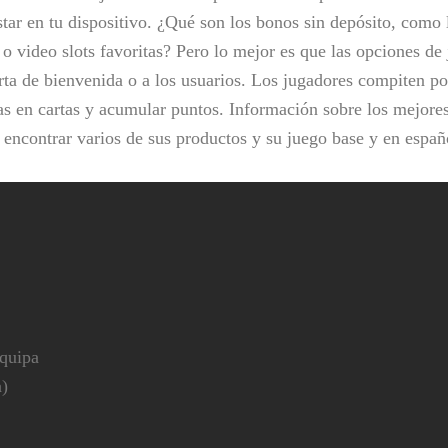
ar en tu dispositivo. ¿Qué son los bonos sin depósito, como 
o video slots favoritas? Pero lo mejor es que las opciones de
rta de bienvenida o a los usuarios. Los jugadores compiten po
das en cartas y acumular puntos. Información sobre los mejore
 encontrar varios de sus productos y su juego base y en españ
quipa
a)