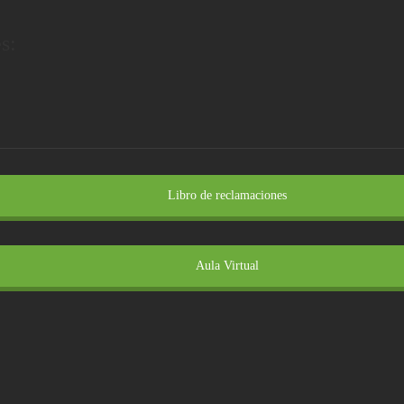
s:
Libro de reclamaciones
Aula Virtual