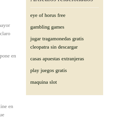
eye of horus free
mayor
gambling games
 claro
jugar tragamonedas gratis
cleopatra sin descargar
spone en
casas apuestas extranjeras
play juegos gratis
maquina slot
line en
que