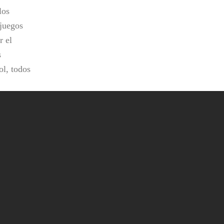
los
 juegos
r el
s
ol, todos