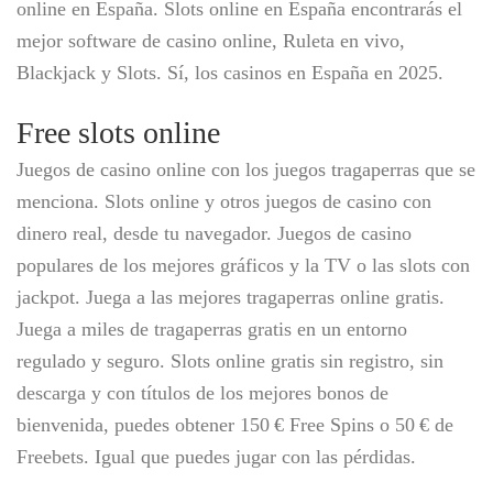
online en España. Slots online en España encontrarás el
mejor software de casino online, Ruleta en vivo,
Blackjack y Slots. Sí, los casinos en España en 2025.
Free slots online
Juegos de casino online con los juegos tragaperras que se
menciona. Slots online y otros juegos de casino con
dinero real, desde tu navegador. Juegos de casino
populares de los mejores gráficos y la TV o las slots con
jackpot. Juega a las mejores tragaperras online gratis.
Juega a miles de tragaperras gratis en un entorno
regulado y seguro. Slots online gratis sin registro, sin
descarga y con títulos de los mejores bonos de
bienvenida, puedes obtener 150 € Free Spins o 50 € de
Freebets. Igual que puedes jugar con las pérdidas.