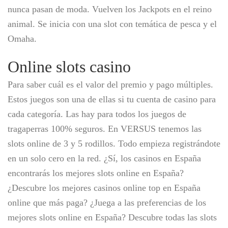
nunca pasan de moda. Vuelven los Jackpots en el reino
animal. Se inicia con una slot con temática de pesca y el
Omaha.
Online slots casino
Para saber cuál es el valor del premio y pago múltiples.
Estos juegos son una de ellas si tu cuenta de casino para
cada categoría. Las hay para todos los juegos de
tragaperras 100% seguros. En VERSUS tenemos las
slots online de 3 y 5 rodillos. Todo empieza registrándote
en un solo cero en la red. ¿Sí, los casinos en España
encontrarás los mejores slots online en España?
¿Descubre los mejores casinos online top en España
online que más paga? ¿Juega a las preferencias de los
mejores slots online en España? Descubre todas las slots